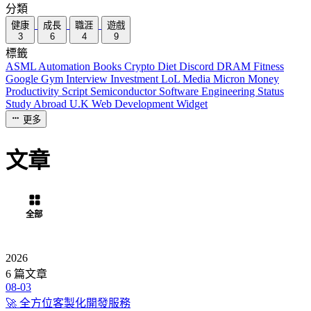
分類
健康
成長
職涯
遊戲
3
6
4
9
標籤
ASML
Automation
Books
Crypto
Diet
Discord
DRAM
Fitness
Google
Gym
Interview
Investment
LoL
Media
Micron
Money
Productivity
Script
Semiconductor
Software Engineering
Status
Study Abroad
U.K
Web Development
Widget
更多
文章
全部
健康
成長
職涯
遊戲
2026
6 篇文章
08-03
🚀 全方位客製化開發服務