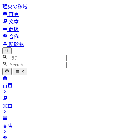
理央の私域
首頁
文章
商店
合作
關於我
首頁
文章
商店