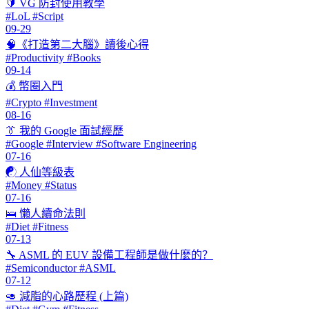
🔰 VG 防封使用教學
#LoL #Script
09-29
🧠《打造第二大腦》讀後心得
#Productivity #Books
09-14
💰 幣圈入門
#Crypto #Investment
08-16
👔 我的 Google 面試經歷
#Google #Interview #Software Engineering
07-16
☯ 人仙等級表
#Money #Status
07-16
🛌 懶人續命法則
#Diet #Fitness
07-13
🔧 ASML 的 EUV 設備工程師是做什麼的？
#Semiconductor #ASML
07-12
🥑 減脂的心路歷程 (上篇)