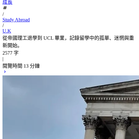
成長
/
Study Abroad
/
U.K
從帝國理工退學到 UCL 畢業，記錄留學中的孤單、迷惘與重
新開始。
2577 字
|
閱覽時間 13 分鐘