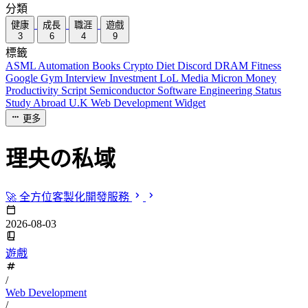
分類
健康
成長
職涯
遊戲
3
6
4
9
標籤
ASML
Automation
Books
Crypto
Diet
Discord
DRAM
Fitness
Google
Gym
Interview
Investment
LoL
Media
Micron
Money
Productivity
Script
Semiconductor
Software Engineering
Status
Study Abroad
U.K
Web Development
Widget
更多
理央の私域
🚀 全方位客製化開發服務
2026-08-03
遊戲
/
Web Development
/