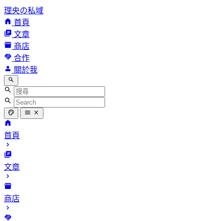
理央の私域
首頁
文章
商店
合作
關於我
首頁
文章
商店