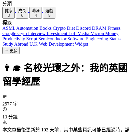
分類
健康
成長
職涯
遊戲
3
6
4
9
標籤
ASML
Automation
Books
Crypto
Diet
Discord
DRAM
Fitness
Google
Gym
Interview
Investment
LoL
Media
Micron
Money
Productivity
Script
Semiconductor
Software Engineering
Status
Study Abroad
U.K
Web Development
Widget
更多
👨‍🎓 名校光環之外：我的英國
留學經歷
2577 字
13 分鐘
本文章最後更新於 102 天前，其中某些資訊可能已經過時，請