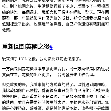
前兩個月，我在嘉義中坑受訓，後兩個月則在桃園八德的化
校。到了桃園之後，生活相對輕鬆了不少，反而多了一種很單
純的快樂。每個週末，我都會和同梯泡在網咖一整天。現在回
頭看，那一年雖然沒有什麼光鮮的成就，卻慢慢讓我從原本的
低潮裡走了出來，也讓我開始覺得，自己好像還沒有糟到無可
救藥。
重新回到英國之後
#
後來到了 UCL 之後，我明顯比以前更適應了。
一方面是因為電機系本來就更適合我，另一方面也是因為從現
實面來看，電機的出路更廣，回台灣發展也比較合理。
但更重要的是，我看事情的方式真的變了。以前遇到問題時，
我比較傾向自己硬撐，覺得很多事只能靠自己消化；但後來我
慢慢明白，真正重要的不是逞強，而是願不願意正視自己當下
的狀態，並且在需要的時候勇於表達、主動尋求外部資源。無
論是心理諮商、營養師，還是其他專業協助，這些都不是軟弱