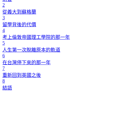
2
從義大到蘇格蘭
3
留學背後的代價
4
考上倫敦帝國理工學院的那一年
5
人生第一次脫離原本的軌道
6
在台灣停下來的那一年
7
重新回到英國之後
8
結語