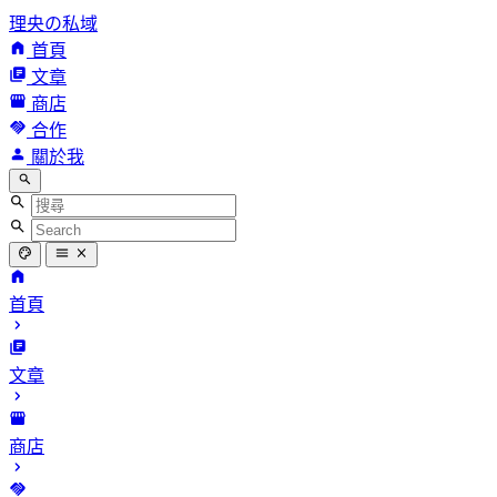
理央の私域
首頁
文章
商店
合作
關於我
首頁
文章
商店