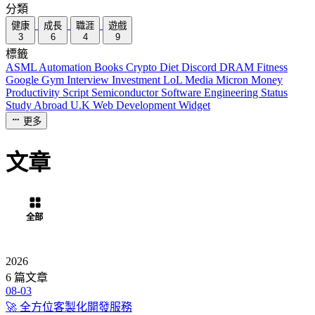
分類
健康
成長
職涯
遊戲
3
6
4
9
標籤
ASML
Automation
Books
Crypto
Diet
Discord
DRAM
Fitness
Google
Gym
Interview
Investment
LoL
Media
Micron
Money
Productivity
Script
Semiconductor
Software Engineering
Status
Study Abroad
U.K
Web Development
Widget
更多
文章
全部
健康
成長
職涯
遊戲
2026
6 篇文章
08-03
🚀 全方位客製化開發服務