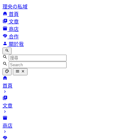
理央の私域
首頁
文章
商店
合作
關於我
首頁
文章
商店