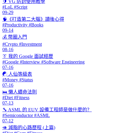
🔰 VG 防封使用教學
#LoL #Script
09-29
🧠《打造第二大腦》讀後心得
#Productivity #Books
09-14
💰 幣圈入門
#Crypto #Investment
08-16
👔 我的 Google 面試經歷
#Google #Interview #Software Engineering
07-16
☯ 人仙等級表
#Money #Status
07-16
🛌 懶人續命法則
#Diet #Fitness
07-13
🔧 ASML 的 EUV 設備工程師是做什麼的？
#Semiconductor #ASML
07-12
🥑 減脂的心路歷程 (上篇)