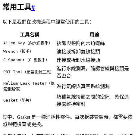
常用工具
#
以下是我們在改機過程中經常使用的工具：
工具名稱
用途
Allen Key（內六角扳手）
拆卸與鎖附內六角螺絲
Wrench（扳手）
連接或拆卸氣線接頭
C Spanner（C 型扳手）
連接或拆卸水線接頭
進行水線測漏，確認管線與接頭是
PDT Tool（壓差測漏工具）
否密合
Helium Leak Tester（氦
進行氣線與真空系統測漏
氣測漏儀）
填補氣線接頭之間的空隙，確保連
Gasket（墊片）
接處維持密封
其中，Gasket 是一種消耗性零件。每次拆裝管線時，都需要依
照規範檢查或更換。