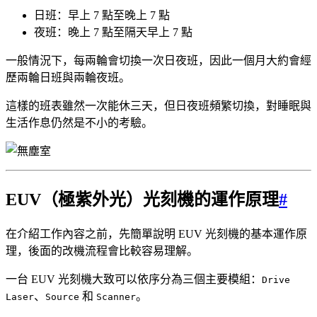
日班：早上 7 點至晚上 7 點
夜班：晚上 7 點至隔天早上 7 點
一般情況下，每兩輪會切換一次日夜班，因此一個月大約會經
歷兩輪日班與兩輪夜班。
這樣的班表雖然一次能休三天，但日夜班頻繁切換，對睡眠與
生活作息仍然是不小的考驗。
EUV（極紫外光）光刻機的運作原理
#
在介紹工作內容之前，先簡單說明 EUV 光刻機的基本運作原
理，後面的改機流程會比較容易理解。
一台 EUV 光刻機大致可以依序分為三個主要模組：
Drive
、
和
。
Laser
Source
Scanner