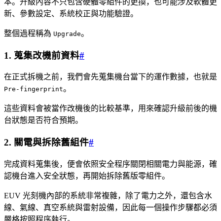
本。升級內容不只包含硬體零組件的更換，也可能涉及軟體更
新、參數設定、系統校正與功能驗證。
整個過程稱為
。
Upgrade
1. 蒐集改機前資料
#
在正式拆機之前，我們會先蒐集機台當下的運作數據，也就是
。
Pre-fingerprint
這些資料會被當作改機後的比較基準，用來確認升級前後的機
台狀態是否符合預期。
2. 關電與拆除舊組件
#
完成資料蒐集後，便會依照安全程序關閉相關電力與能源，確
認機台進入安全狀態，再開始拆除舊版零組件。
EUV 光刻機內部的系統非常複雜，除了電力之外，還包含水
線、氣線、真空系統與雷射設備，因此每一個操作步驟都必須
嚴格按照程序執行。