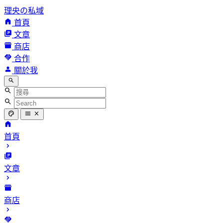
理央の私域
首頁
文章
商店
合作
關於我
首頁
文章
商店