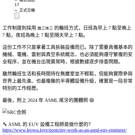
17
→ 正式交機
工作制度則採用
的輪班方式，日班為早上 7 點至晚上
做三休三
7 點，夜班為晚上 7 點至隔天早上 7 點。
這份工作不只是拿著工具拆裝設備而已。除了需要具備基本的
機械、電機、雷射與真空系統概念，也必須能夠遵守繁複的安
全程序，並在機台出現異常時，根據數據逐步排查問題。
雖然輪班生活和長時間待在無塵室並不輕鬆，但能夠實際參與
世界上最先進、也最複雜的半導體設備升級，確實是一段非常
特別的工作經歷。
最後，附上 2024 年 ASML 尾牙的團體照 😄
🔧 ASML 的 EUV 設備工程師是做什麼的？
https://www.leowu.love/posts/my-work-as-an-asml-euv-engineer/