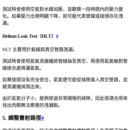
測試時會使用空氣對水線加壓，並觀察一段時間內的壓力變
化。如果壓力出現明顯下降，就可能代表管線或接頭存在洩
漏。
Helium Leak Test（HLT）
#
HLT 主要用於氣線與真空管路測漏。
測試時會使用氦氣測漏儀將管線抽至真空，再使用氦氣槍對管
線接合處噴灑氦氣。
如果接頭沒有完全密合，氦氣便可能從縫隙進入真空管路，並
被測漏儀偵測出來。
由於氦氣分子小，能夠穿過非常細微的縫隙，因此很適合用來
找出肉眼無法察覺的洩漏點。
5. 調整雷射路徑
#