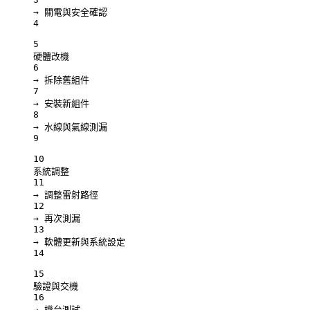
→ 關電與安全確認
4
5
硬體改機
6
→ 拆除舊組件
7
→ 安裝新組件
8
→ 水線與氣線測漏
9
10
系統調整
11
→ 調整雷射路徑
12
→ 再次測漏
13
→ 軟體更新與系統設定
14
15
驗證與交機
16
→ 機台測試