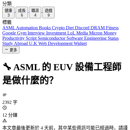
分類
健康
成長
職涯
遊戲
3
6
4
9
標籤
ASML
Automation
Books
Crypto
Diet
Discord
DRAM
Fitness
Google
Gym
Interview
Investment
LoL
Media
Micron
Money
Productivity
Script
Semiconductor
Software Engineering
Status
Study Abroad
U.K
Web Development
Widget
更多
🔧 ASML 的 EUV 設備工程師
是做什麼的？
2392 字
12 分鐘
本文章最後更新於 4 天前，其中某些資訊可能已經過時，請謹