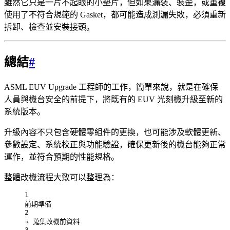
雖然它只是一片不起眼的小墊片，但如果漏裝、裝歪，或重複
使用了不符合規範的 Gasket，都可能造成測漏失敗，必須重新
拆卸、檢查並安裝接頭。
總結
#
ASML EUV Upgrade 工程師的工作，簡單來說，就是在確保
人員與機台安全的前提下，將既有的 EUV 光刻機升級至新的
系統版本。
升級內容不只包含硬體零組件的更換，也可能涉及軟體更新、
參數設定、系統校正與功能驗證，確保更新後的機台能夠正常
運作，並符合預期的性能規格。
整體改機流程大致可以整理為：
1
前期準備
2
→ 蒐集改機前資料
3