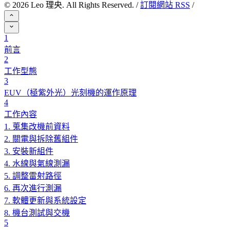
©
2026
Leo 理央. All Rights Reserved. /
訂閱網站 RSS
/
1
前言
2
工作型態
3
EUV（極紫外光）光刻機的運作原理
4
工作內容
1. 蒐集改機前資料
2. 關電與拆除舊組件
3. 安裝新組件
4. 水線與氣線測漏
5. 調整雷射路徑
6. 再次進行測漏
7. 軟體更新與系統設定
8. 機台測試與交機
5