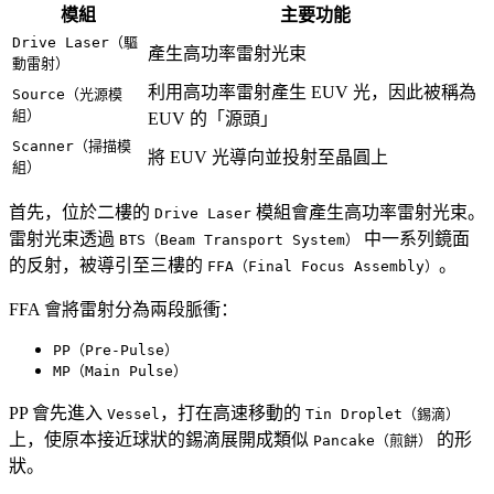
模組
主要功能
Drive Laser（驅
產生高功率雷射光束
動雷射）
利用高功率雷射產生 EUV 光，因此被稱為
Source（光源模
組）
EUV 的「源頭」
Scanner（掃描模
將 EUV 光導向並投射至晶圓上
組）
首先，位於二樓的
模組會產生高功率雷射光束。
Drive Laser
雷射光束透過
中一系列鏡面
BTS（Beam Transport System）
的反射，被導引至三樓的
。
FFA（Final Focus Assembly）
FFA 會將雷射分為兩段脈衝：
PP（Pre-Pulse）
MP（Main Pulse）
PP 會先進入
，打在高速移動的
Vessel
Tin Droplet（錫滴）
上，使原本接近球狀的錫滴展開成類似
的形
Pancake（煎餅）
狀。