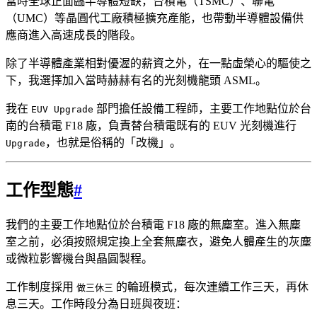
當時全球正面臨半導體短缺，台積電（TSMC）、聯電
（UMC）等晶圓代工廠積極擴充產能，也帶動半導體設備供
應商進入高速成長的階段。
除了半導體產業相對優渥的薪資之外，在一點虛榮心的驅使之
下，我選擇加入當時赫赫有名的光刻機龍頭 ASML。
我在
部門擔任設備工程師，主要工作地點位於台
EUV Upgrade
南的台積電 F18 廠，負責替台積電既有的 EUV 光刻機進行
，也就是俗稱的「改機」。
Upgrade
工作型態
#
我們的主要工作地點位於台積電 F18 廠的無塵室。進入無塵
室之前，必須按照規定換上全套無塵衣，避免人體產生的灰塵
或微粒影響機台與晶圓製程。
工作制度採用
的輪班模式，每次連續工作三天，再休
做三休三
息三天。工作時段分為日班與夜班：