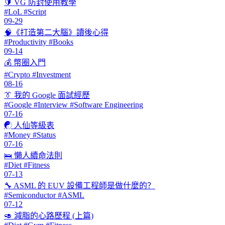
🔰 VG 防封使用教學
#LoL #Script
09-29
🧠《打造第二大腦》讀後心得
#Productivity #Books
09-14
💰 幣圈入門
#Crypto #Investment
08-16
👔 我的 Google 面試經歷
#Google #Interview #Software Engineering
07-16
☯ 人仙等級表
#Money #Status
07-16
🛌 懶人續命法則
#Diet #Fitness
07-13
🔧 ASML 的 EUV 設備工程師是做什麼的？
#Semiconductor #ASML
07-12
🥑 減脂的心路歷程 (上篇)