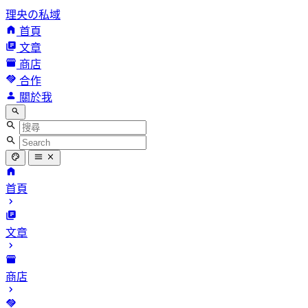
理央の私域
首頁
文章
商店
合作
關於我
首頁
文章
商店