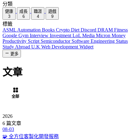
分類
健康
成長
職涯
遊戲
3
6
4
9
標籤
ASML
Automation
Books
Crypto
Diet
Discord
DRAM
Fitness
Google
Gym
Interview
Investment
LoL
Media
Micron
Money
Productivity
Script
Semiconductor
Software Engineering
Status
Study Abroad
U.K
Web Development
Widget
更多
文章
全部
健康
成長
職涯
遊戲
2026
6 篇文章
08-03
🧩 全方位客製化開發服務