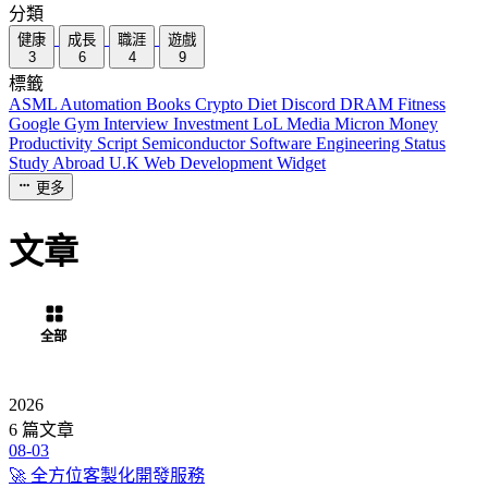
分類
健康
成長
職涯
遊戲
3
6
4
9
標籤
ASML
Automation
Books
Crypto
Diet
Discord
DRAM
Fitness
Google
Gym
Interview
Investment
LoL
Media
Micron
Money
Productivity
Script
Semiconductor
Software Engineering
Status
Study Abroad
U.K
Web Development
Widget
更多
文章
全部
健康
成長
職涯
遊戲
2026
6 篇文章
08-03
🚀 全方位客製化開發服務