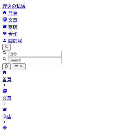
理央の私域
首頁
文章
商店
合作
關於我
首頁
文章
商店