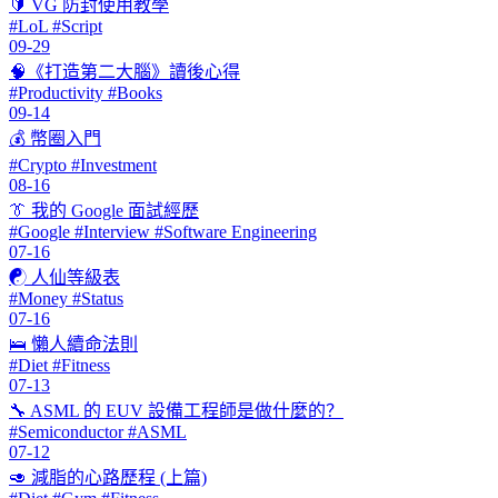
🔰 VG 防封使用教學
#LoL #Script
09-29
🧠《打造第二大腦》讀後心得
#Productivity #Books
09-14
💰 幣圈入門
#Crypto #Investment
08-16
👔 我的 Google 面試經歷
#Google #Interview #Software Engineering
07-16
☯ 人仙等級表
#Money #Status
07-16
🛌 懶人續命法則
#Diet #Fitness
07-13
🔧 ASML 的 EUV 設備工程師是做什麼的？
#Semiconductor #ASML
07-12
🥑 減脂的心路歷程 (上篇)