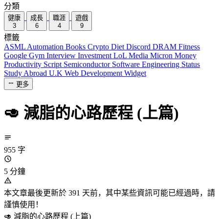
分類
健康
成長
職涯
遊戲
3
6
4
9
標籤
ASML
Automation
Books
Crypto
Diet
Discord
DRAM
Fitness
Google
Gym
Interview
Investment
LoL
Media
Micron
Money
Productivity
Script
Semiconductor
Software Engineering
Status
Study Abroad
U.K
Web Development
Widget
更多
🥑 減脂的心路歷程 (上篇)
955 字
5 分鐘
本文章最後更新於 391 天前，其中某些資訊可能已經過時，請
謹慎使用！
🥑 減脂的心路歷程 (上篇)